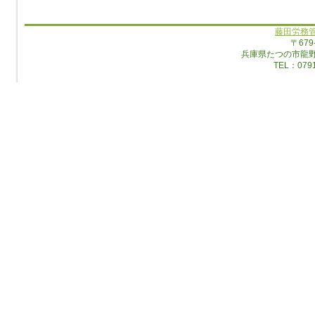
藤田労務
〒679
兵庫県たつの市龍
TEL：0791