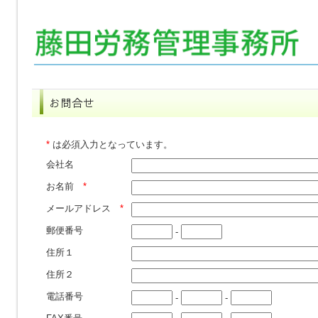
*
は必須入力となっています。
会社名
お名前
*
メールアドレス
*
郵便番号
-
住所１
住所２
電話番号
-
-