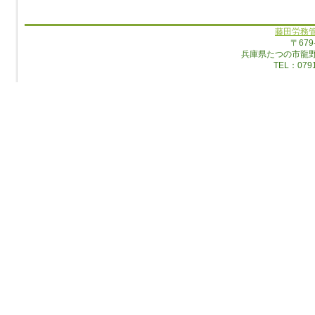
藤田労務
〒679
兵庫県たつの市龍
TEL：0791