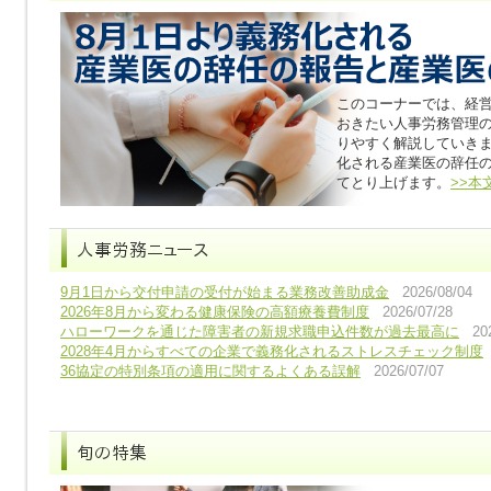
このコーナーでは、経
おきたい人事労務管理
りやすく解説していきま
化される産業医の辞任
てとり上げます。
>>本
9月1日から交付申請の受付が始まる業務改善助成金
2026/08/04
2026年8月から変わる健康保険の高額療養費制度
2026/07/28
ハローワークを通じた障害者の新規求職申込件数が過去最高に
20
2028年4月からすべての企業で義務化されるストレスチェック制度
36協定の特別条項の適用に関するよくある誤解
2026/07/07