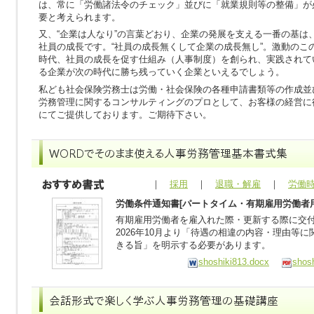
は、常に「労働諸法令のチェック」並びに「就業規則等の整備」が
要と考えられます。
又、“企業は人なり”の言葉どおり、企業の発展を支える一番の基は
社員の成長です。“社員の成長無くして企業の成長無し”。激動のこ
時代、社員の成長を促す仕組み（人事制度）を創られ、実践されて
る企業が次の時代に勝ち残っていく企業といえるでしょう。
私ども社会保険労務士は労働・社会保険の各種申請書類等の作成並
労務管理に関するコンサルティングのプロとして、お客様の経営に
にてご提供しております。ご期待下さい。
｜
採用
｜
退職・解雇
｜
労働
労働条件通知書[パートタイム・有期雇用労働者用]
有期雇用労働者を雇入れた際・更新する際に交
2026年10月より「待遇の相違の内容・理由等
きる旨」を明示する必要があります。
shoshiki813.docx
shosh