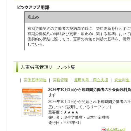
雇止め
有期労働契約の労働者の契約満了時に、契約更新を行わずに
有期労働契約の締結及び更新・雇止めに関する基準において
働契約の締結に際しては、更新の有無と判断の基準を、明示
している。
｜
労働基準関連
｜
労務管理
｜
雇用均等・両立支援
｜
安全衛生
2026年10月1日から短時間労働者の社会保険
ます
2026年10月1日から開始される短時間労働者
度について説明しているリーフレット
重要度：★★★★
発行者：厚生労働省・日本年金機構
発行日：2026年6月
nlb1681.pdf