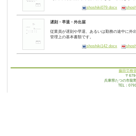
shoshiki079.docx
shosh
遅刻・早退・外出届
従業員が遅刻や早退、あるいは勤務の途中に外
管理上の基本書類です。
shoshiki142.docx
shosh
藤田労務
〒679
兵庫県たつの市龍
TEL：0791